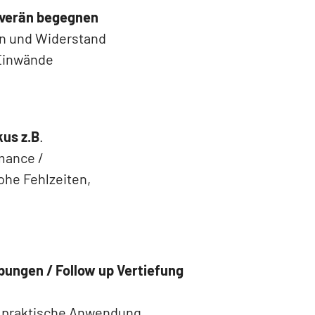
uverän begegnen
n und Widerstand
 Einwände
us z.B
.
rmance /
ohe Fehlzeiten,
bungen / Follow up Vertiefung
 praktische Anwendung