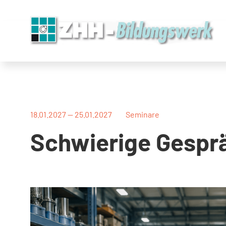
Direkt
Direkt
Direkt
Direkt
zum
zum
zur
zum
Inhalt
Hauptmenu
Suche
Footer
(Eingabetaste)
(Eingabetaste)
(Eingabetaste)
(Eingabetaste)
18.01.2027 — 25.01.2027
Seminare
Schwierige Gespr