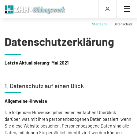
Direkt
Direkt
Direkt
Direkt
zum
zum
zur
zum
Inhalt
Hauptmenu
Suche
Footer
(Eingabetaste)
(Eingabetaste)
(Eingabetaste)
(Eingabetaste)
Startseite
Datenschutz
Datenschutzerklärung
Letzte Aktualisierung: Mai 2021
1. Datenschutz auf einen Blick
Allgemeine Hinweise
Die folgenden Hinweise geben einen einfachen Überblick
darüber, was mit Ihren personenbezogenen Daten passiert, wenn
Sie diese Website besuchen. Personenbezogene Daten sind alle
Daten, mit denen Sie persönlich identifiziert werden können.