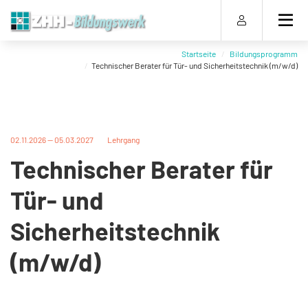
Direkt
Direkt
Direkt
Direkt
zum
zum
zur
zum
Inhalt
Hauptmenu
Suche
Footer
(Eingabetaste)
(Eingabetaste)
(Eingabetaste)
(Eingabetaste)
Startseite
Bildungsprogramm
Technischer Berater für Tür- und Sicherheitstechnik (m/w/d)
02.11.2026 — 05.03.2027
Lehrgang
Technischer Berater für
Tür- und
Sicherheitstechnik
(m/w/d)